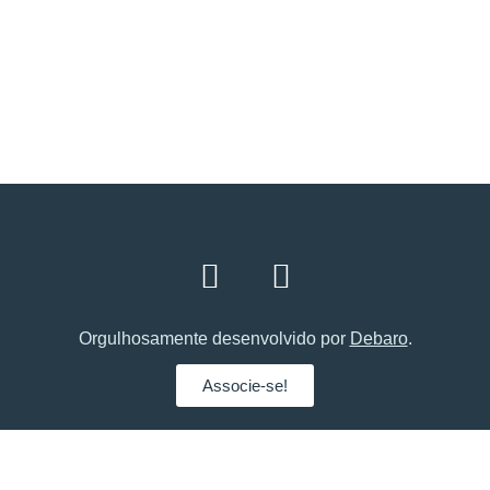
O mercado 3.0 agora ao seu alcance.
Associe-se!
Orgulhosamente desenvolvido por
Debaro
.
Associe-se!