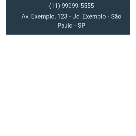
(11) 99999-5555
Av. Exemplo, 123 - Jd. Exemplo - São
Paulo - SP
Seja um associado
ABCVM!
O mercado 3.0 agora ao seu alcance.
Associe-se!