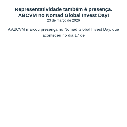
Representatividade também é presença.
ABCVM no Nomad Global Invest Day!
23 de março de 2026
A ABCVM marcou presença no Nomad Global Invest Day, que
aconteceu no dia 17 de
Seja um associado
ABCVM!
O mercado 3.0 agora ao seu alcance.
Associe-se!