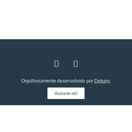
Associe-se!
Orgulhosamente desenvolvido por
Debaro
.
Associe-se!