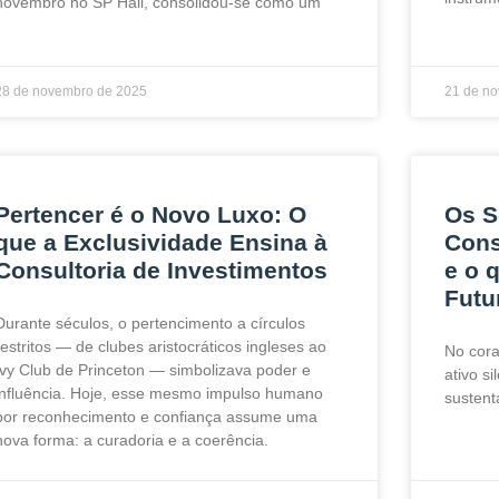
novembro no SP Hall, consolidou-se como um
28 de novembro de 2025
21 de n
Pertencer é o Novo Luxo: O
Os S
que a Exclusividade Ensina à
Cons
Consultoria de Investimentos
e o 
Futu
Durante séculos, o pertencimento a círculos
restritos — de clubes aristocráticos ingleses ao
No cora
Ivy Club de Princeton — simbolizava poder e
ativo si
influência. Hoje, esse mesmo impulso humano
sustent
por reconhecimento e confiança assume uma
nova forma: a curadoria e a coerência.