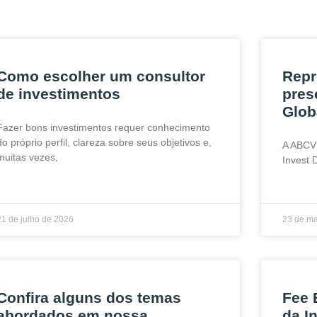
Como escolher um consultor
Repr
de investimentos
pres
Glob
Fazer bons investimentos requer conhecimento
do próprio perfil, clareza sobre seus objetivos e,
A ABCV
muitas vezes,
Invest 
21 de julho de 2026
23 de ma
Confira alguns dos temas
Fee 
abordados em nossa
da I