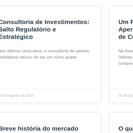
Consultoria de Investimentos:
Um P
Salto Regulatório e
Aper
Estratégico
de C
Nos últimos cinco anos, a consultoria de valores
Na Asso
mobiliários deixou de ser um nicho quase
Valores
compro
29 de agosto de 2025
26 de ju
Breve história do mercado
O qu