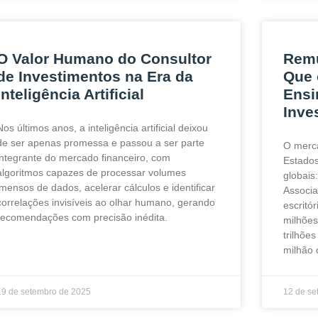
O Valor Humano do Consultor
Remu
de Investimentos na Era da
Que 
Inteligência Artificial
Ensi
Inve
Nos últimos anos, a inteligência artificial deixou
de ser apenas promessa e passou a ser parte
O merca
integrante do mercado financeiro, com
Estados
algoritmos capazes de processar volumes
globais
imensos de dados, acelerar cálculos e identificar
Associa
correlações invisíveis ao olhar humano, gerando
escritó
recomendações com precisão inédita.
milhões
trilhõe
milhão 
19 de setembro de 2025
12 de se