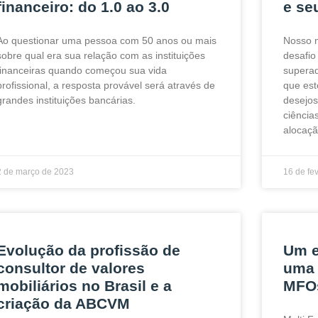
financeiro: do 1.0 ao 3.0
e se
Ao questionar uma pessoa com 50 anos ou mais
Nosso 
sobre qual era sua relação com as instituições
desafio
financeiras quando começou sua vida
superad
profissional, a resposta provável será através de
que est
grandes instituições bancárias.
desejos 
ciência
alocaçã
2 de março de 2023
16 de fe
Evolução da profissão de
Um e
consultor de valores
uma 
mobiliários no Brasil e a
MFO
criação da ABCVM