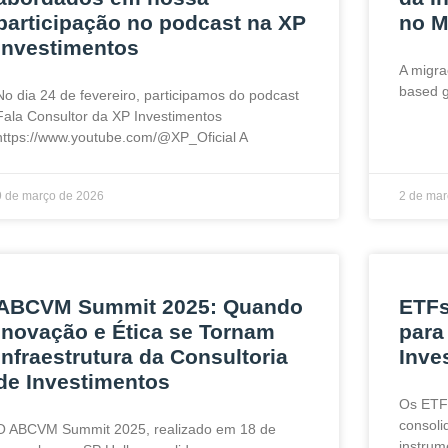
participação no podcast na XP
no M
Investimentos
A migra
based g
No dia 24 de fevereiro, participamos do podcast
Fala Consultor da XP Investimentos
https://www.youtube.com/@XP_Oficial A
9 de março de 2026
2 de mar
ABCVM Summit 2025: Quando
ETFs
Inovação e Ética se Tornam
para
Infraestrutura da Consultoria
Inve
de Investimentos
Os ETF
consoli
O ABCVM Summit 2025, realizado em 18 de
instrum