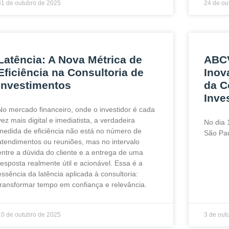
31 de outubro de 2025
24 de ou
Latência: A Nova Métrica de
ABCV
Eficiência na Consultoria de
Inov
Investimentos
da C
Inve
No mercado financeiro, onde o investidor é cada
vez mais digital e imediatista, a verdadeira
No dia 
medida de eficiência não está no número de
São Pau
atendimentos ou reuniões, mas no intervalo
entre a dúvida do cliente e a entrega de uma
resposta realmente útil e acionável. Essa é a
essência da latência aplicada à consultoria:
transformar tempo em confiança e relevância.
10 de outubro de 2025
3 de out